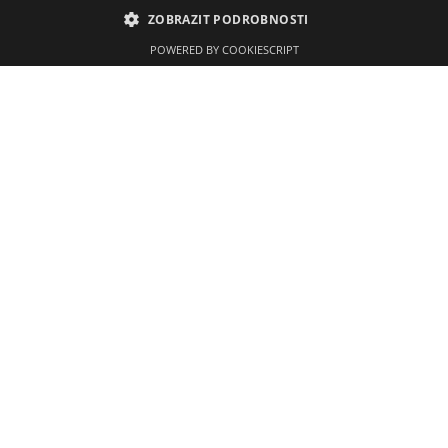
Úřední deska
ZOBRAZIT PODROBNOSTI
Kontakty
POWERED BY COOKIESCRIPT
Kontaktní údaje
Gymnázium a Střední odborná škola
Tyršova 365
676 02 Moravské Budějovice
568 408 051
Úřední hodiny:
7:00 - 12:15
12:45 - 14:15
Po telefonické domluvě i v jiný termín.
O
prázdninách úřední hodiny každé pondělí 8:00 - 10:00.
Pro pedagogy