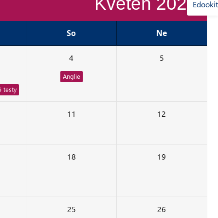
Květen 2024
So
Ne
4
5
Anglie
é testy
11
12
18
19
25
26