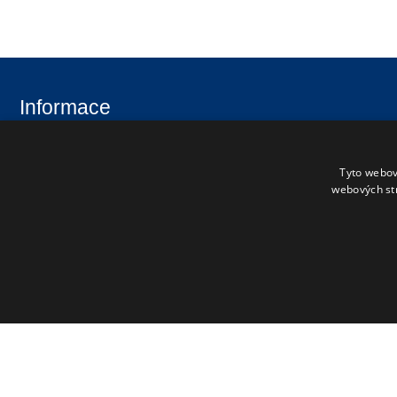
Informace
Úvod
Aktuality
Tyto webov
Škola
Uchazeči
webových st
Studenti
Fotogalerie
Úřední deska
Kontakty
Pro pedagogy
Office 365
Ed