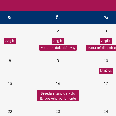
St
Čt
Pá
1
2
3
Anglie
Anglie
Anglie
Maturitní daktické testy
Maturitní didaktick
8
9
10
Majáles
15
16
17
Beseda s kandidáty do
Evropského parlamentu
22
23
24