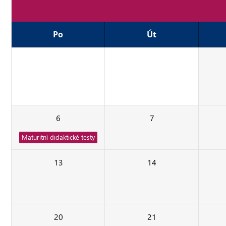
Po
Út
29
30
6
7
Maturitní didaktické testy
13
14
20
21