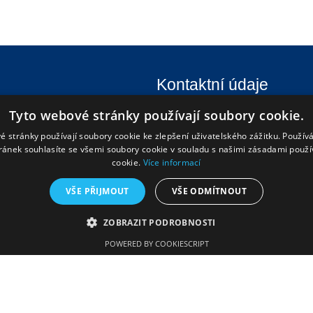
Kontaktní údaje
Tyto webové stránky používají soubory cookie.
Gymnázium a Střední odbor
Tyršova 365
é stránky používají soubory cookie ke zlepšení uživatelského zážitku. Použív
ránek souhlasíte se všemi soubory cookie v souladu s našimi zásadami použí
676 02 Moravské Budějovice
cookie.
Více informací
568 408 051
VŠE PŘIJMOUT
VŠE ODMÍTNOUT
ZOBRAZIT PODROBNOSTI
POWERED BY COOKIESCRIPT
ookit