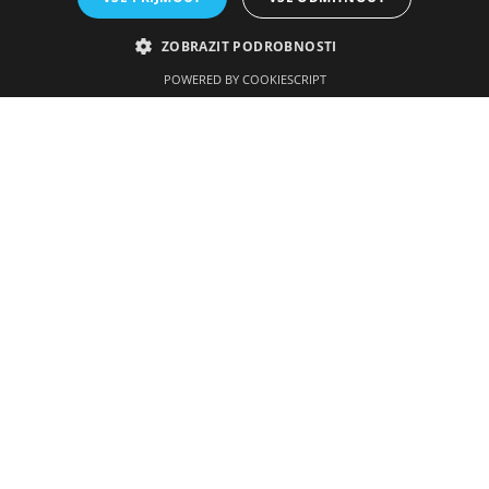
Fotogalerie
Úřední deska
ZOBRAZIT PODROBNOSTI
Kontakty
POWERED BY COOKIESCRIPT
Kontaktní údaje
Gymnázium a Střední odborná škola
Tyršova 365
676 02 Moravské Budějovice
568 408 051
Úřední hodiny:
7:00 - 12:15
12:45 - 14:15
Po telefonické domluvě i v jiný termín.
O
prázdninách úřední hodiny každé pondělí 8:00 - 10:00.