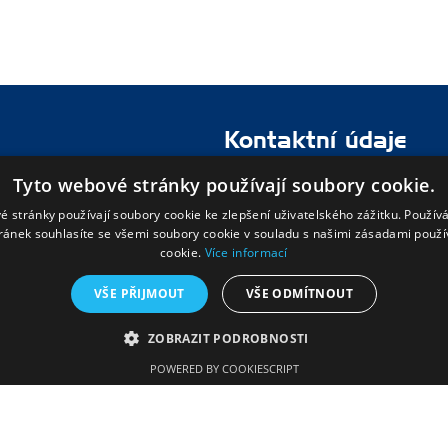
Kontaktní údaje
Tyto webové stránky používají soubory cookie.
Gymnázium a Střední odbor
Tyršova 365
é stránky používají soubory cookie ke zlepšení uživatelského zážitku. Použív
ránek souhlasíte se všemi soubory cookie v souladu s našimi zásadami použí
676 02 Moravské Budějovice
cookie.
Více informací
568 408 051
VŠE PŘIJMOUT
VŠE ODMÍTNOUT
ZOBRAZIT PODROBNOSTI
POWERED BY COOKIESCRIPT
Edookit