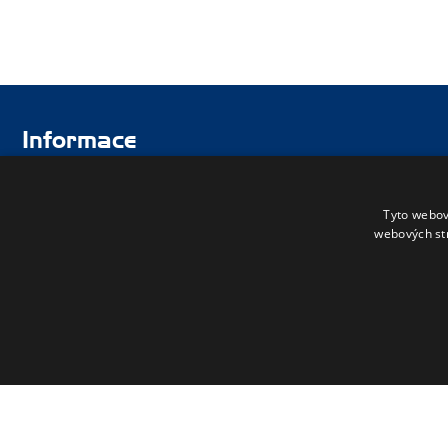
Informace
Úvod
Aktuality
Tyto webov
Škola
Uchazeči
webových st
Studenti
Fotogalerie
Úřední deska
Kontakty
Pro pedagogy
Office 365