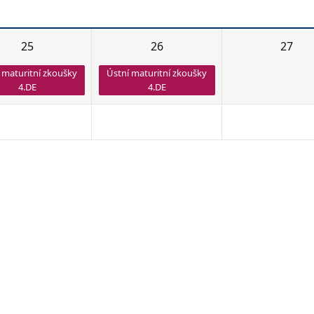
25
26
27
 maturitní zkoušky
Ústní maturitní zkoušky
4.DE
4.DE
1
2
3