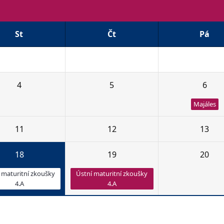
St
Čt
Pá
27
28
29
4
5
6
Majáles
11
12
13
18
19
20
 maturitní zkoušky
Ústní maturitní zkoušky
4.A
4.A