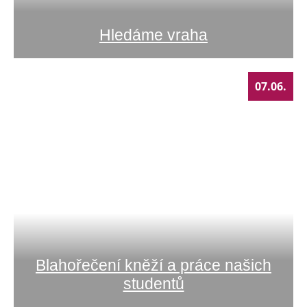
Hledáme vraha
07.06.
Blahořečení kněží a práce našich
studentů