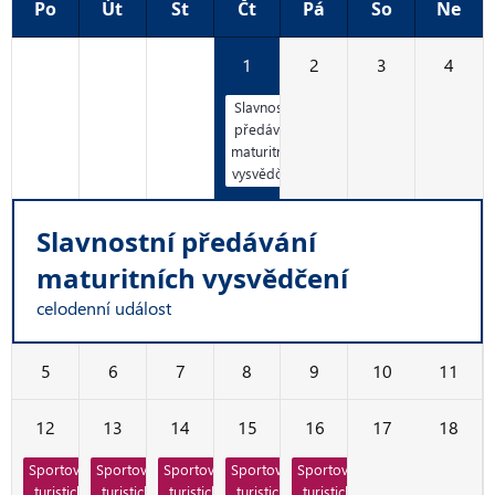
Po
Út
St
Čt
Pá
So
Ne
29
30
31
1
2
3
4
Slavnostní
předávání
maturitních
vysvědčení
Slavnostní předávání
maturitních vysvědčení
celodenní událost
5
6
7
8
9
10
11
12
13
14
15
16
17
18
Sportovně
Sportovně
Sportovně
Sportovně
Sportovně
turistický
turistický
turistický
turistický
turistický