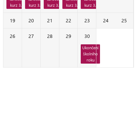
kurz 3.A
kurz 3.A
kurz 3.A
kurz 3.A
kurz 3.A
19
20
21
22
23
24
25
26
27
28
29
30
1
2
Ukončení
školního
roku