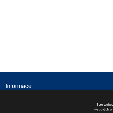
Informace
Úvod
Aktuality
Tyto webov
Škola
Uchazeči
webových st