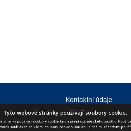
Kontaktní údaje
Tyto webové stránky používají soubory cookie.
Gymnázium a Střední odbor
Tyršova 365
é stránky používají soubory cookie ke zlepšení uživatelského zážitku. Použív
ránek souhlasíte se všemi soubory cookie v souladu s našimi zásadami použí
676 02 Moravské Budějovice