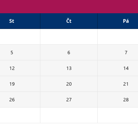
St
Čt
Pá
26
27
28
5
6
7
12
13
14
19
20
21
26
27
28
2
3
4