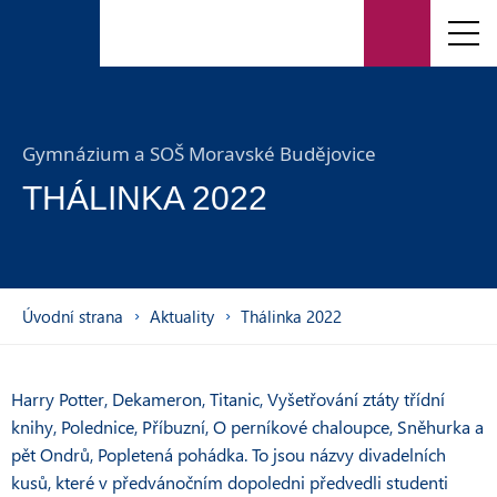
Gymnázium a SOŠ Moravské Budějovice
THÁLINKA 2022
Úvodní strana
Aktuality
Thálinka 2022
Harry Potter, Dekameron, Titanic, Vyšetřování ztáty třídní
knihy, Polednice, Příbuzní, O perníkové chaloupce, Sněhurka a
pět Ondrů, Popletená pohádka. To jsou názvy divadelních
kusů, které v předvánočním dopoledni předvedli studenti