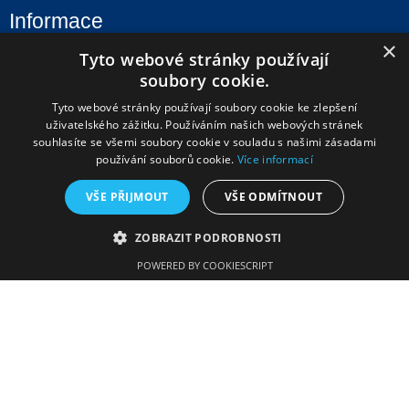
Informace
×
Tyto webové stránky používají
Úvod
soubory cookie.
Aktuality
Tyto webové stránky používají soubory cookie ke zlepšení
Škola
uživatelského zážitku. Používáním našich webových stránek
souhlasíte se všemi soubory cookie v souladu s našimi zásadami
Uchazeči
používání souborů cookie.
Více informací
Studenti
VŠE PŘIJMOUT
VŠE ODMÍTNOUT
Fotogalerie
Úřední deska
ZOBRAZIT PODROBNOSTI
Kontakty
POWERED BY COOKIESCRIPT
Kontaktní údaje
Gymnázium a Střední odborná škola
Tyršova 365
676 02 Moravské Budějovice