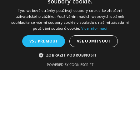
soubory cookie.
Aktuality
Tyto webové stránky používají soubory cookie ke zlepšení
Škola
uživatelského zážitku. Používáním našich webových stránek
souhlasíte se všemi soubory cookie v souladu s našimi zásadami
Uchazeči
používání souborů cookie.
Více informací
Studenti
VŠE PŘIJMOUT
VŠE ODMÍTNOUT
Fotogalerie
Úřední deska
ZOBRAZIT PODROBNOSTI
Kontakty
POWERED BY COOKIESCRIPT
Kontaktní údaje
Gymnázium a Střední odborná škola
Tyršova 365
676 02 Moravské Budějovice
568 408 051