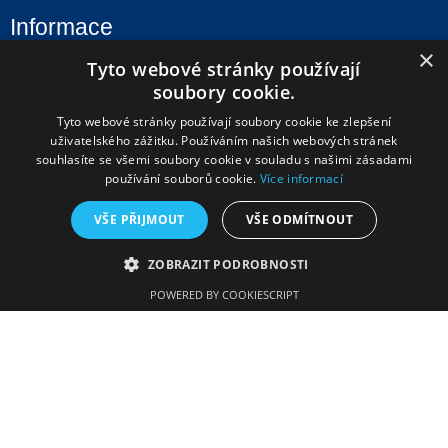
Informace
×
Tyto webové stránky používají
Úvod
soubory cookie.
Aktuality
Tyto webové stránky používají soubory cookie ke zlepšení
Škola
uživatelského zážitku. Používáním našich webových stránek
souhlasíte se všemi soubory cookie v souladu s našimi zásadami
Uchazeči
používání souborů cookie.
Více informací
Studenti
VŠE PŘIJMOUT
VŠE ODMÍTNOUT
Fotogalerie
Úřední deska
ZOBRAZIT PODROBNOSTI
Kontakty
POWERED BY COOKIESCRIPT
Kontaktní údaje
Gymnázium a Střední odborná škola
Tyršova 365
676 02 Moravské Budějovice