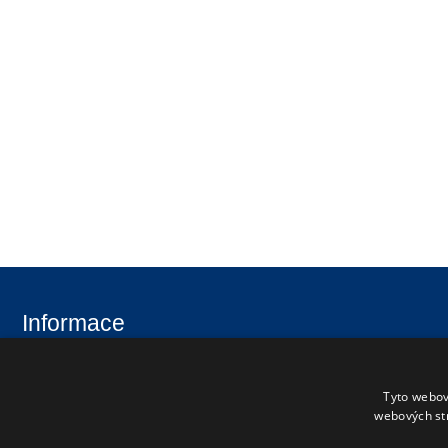
Informace
Úvod
Aktuality
Tyto webov
Škola
Uchazeči
webových st
Studenti
Fotogalerie