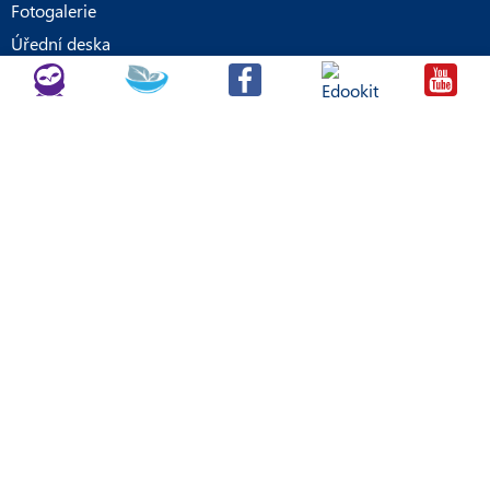
Fotogalerie
Úřední deska
Kontakty
Kontaktní údaje
Gymnázium a Střední odborná škola
Tyršova 365
676 02 Moravské Budějovice
568 408 051
Úřední hodiny:
7:00 - 12:15
12:45 - 14:15
Po telefonické domluvě i v jiný termín.
O
prázdninách úřední hodiny každé pondělí 8:00 - 10:00.