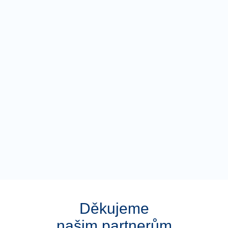
Děkujeme
našim partnerům