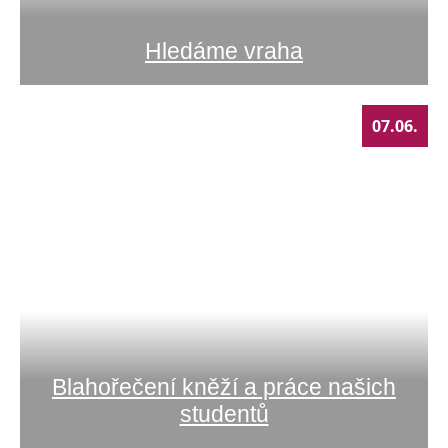
Hledáme vraha
07.06.
Blahořečení kněží a práce našich
studentů